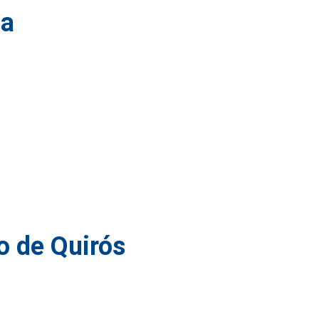
da
o de Quirós