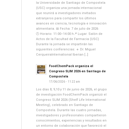
la Universidade de Santiago de Compostela
(USC) organiza una jornada internacional
que reunirá a investigadores invitados
extranjeros para compartir los últimos
avances en ciencia, tecnología e innovación
alimentaria. 📅 Fecha: 7 de julio de 2026
🕒 Horario: 11:00–14:00 h📍 Lugar: Salón de
Actos de la Facultad de Farmacia (USC)
Durante la jornada se impartirán las
siguientes conferencias: 🔹 Dr. Miguel
CerqueiraInternational Iberian […]
FoodChemPack organiza el
Congreso SLIM 2026 en Santiago de
Compostela
17/06/2026 - 11:22 am
Los días 8, 9,10 y 11 de junio de 2026, el grupo
de investigación FoodChemPack organizó el
Congreso SLIM 2026 (Shelf Life International
Meeting), celebrado en Santiago de
Compostela. Durante las cuatro jornadas,
investigadores y profesionales compartieron
conocimientos, experiencias y resultados en
un entorno de colaboración que favoreció el