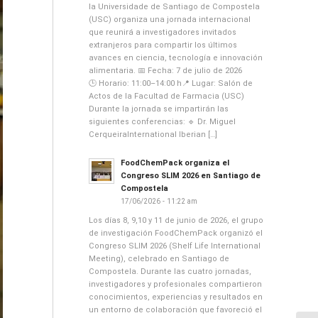
la Universidade de Santiago de Compostela
(USC) organiza una jornada internacional
que reunirá a investigadores invitados
extranjeros para compartir los últimos
avances en ciencia, tecnología e innovación
alimentaria. 📅 Fecha: 7 de julio de 2026
🕒 Horario: 11:00–14:00 h📍 Lugar: Salón de
Actos de la Facultad de Farmacia (USC)
Durante la jornada se impartirán las
siguientes conferencias: 🔹 Dr. Miguel
CerqueiraInternational Iberian […]
FoodChemPack organiza el
Congreso SLIM 2026 en Santiago de
Compostela
17/06/2026 - 11:22 am
Los días 8, 9,10 y 11 de junio de 2026, el grupo
de investigación FoodChemPack organizó el
Congreso SLIM 2026 (Shelf Life International
Meeting), celebrado en Santiago de
Compostela. Durante las cuatro jornadas,
investigadores y profesionales compartieron
conocimientos, experiencias y resultados en
un entorno de colaboración que favoreció el