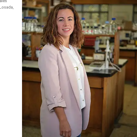
ales
 Losada,