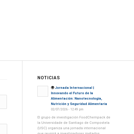
NOTICIAS
🌍
Jornada Internacional |
Innovando el Futuro de la
Alimentación: Nanotecnología,
Nutrición y Seguridad Alimentaria
02/07/2026 - 12:49 pm
El grupo de investigación FoodChempack de
la Universidade de Santiago de Compostela
(USC) organiza una jornada internacional
que reunirá a investigadores invitados