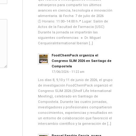
extranjeros para compartir los últimos
avances en ciencia, tecnología e innovación
alimentaria. 📅 Fecha: 7 de julio de 2026
🕒 Horario: 11:00–14:00 h📍 Lugar: Salón de
Actos de la Facultad de Farmacia (USC)
Durante la jornada se impartirán las
siguientes conferencias: 🔹 Dr. Miguel
CerqueiraInternational Iberian […]
FoodChemPack organiza el
Congreso SLIM 2026 en Santiago de
Compostela
17/06/2026 - 11:22 am
Los días 8, 9,10 y 11 de junio de 2026, el grupo
de investigación FoodChemPack organizó el
Congreso SLIM 2026 (Shelf Life International
Meeting), celebrado en Santiago de
Compostela. Durante las cuatro jornadas,
investigadores y profesionales compartieron
conocimientos, experiencias y resultados en
un entorno de colaboración que favoreció el
intercambio científico y la generación de […]
Raquel Sendón García, nueva