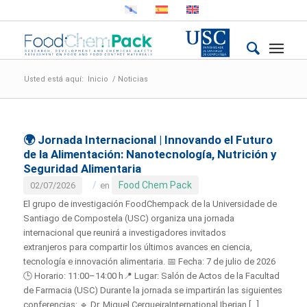
Usted está aquí:
Inicio
/
Noticias
🌍
Jornada Internacional | Innovando el Futuro
de la Alimentación: Nanotecnología, Nutrición y
Seguridad Alimentaria
/
Food Chem Pack
02/07/2026
en
El grupo de investigación FoodChempack de la Universidade de
Santiago de Compostela (USC) organiza una jornada
internacional que reunirá a investigadores invitados
extranjeros para compartir los últimos avances en ciencia,
tecnología e innovación alimentaria. 📅 Fecha: 7 de julio de 2026
🕒 Horario: 11:00–14:00 h📍 Lugar: Salón de Actos de la Facultad
de Farmacia (USC) Durante la jornada se impartirán las siguientes
conferencias: 🔹 Dr. Miguel CerqueiraInternational Iberian […]