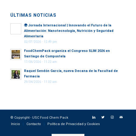
ÚLTIMAS NOTICIAS
🌍
Jornada Internacional | Innovando el Futuro de la
Alimentación: Nanotecnología, Nutrición y Seguridad
Alimentaria
02/07/2026 - 12:49 pm
FoodChemPack organiza el Congreso SLIM 2026 en
Santiago de Compostela
17/06/2026 - 11:22 am
Raquel Sendón García, nueva Decana de la Facultad de
Farmacia
29/04/2026 - 11:02 am
© Copyright - USC Food Chem Pack
Inicio
Contacto
Política de Privacidad y Cookies