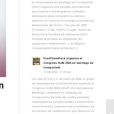
la Universidade de Santiago de Compostela
(USC) organiza una jornada internacional
que reunirá a investigadores invitados
extranjeros para compartir los últimos
avances en ciencia, tecnología e innovación
alimentaria. 📅 Fecha: 7 de julio de 2026
🕒 Horario: 11:00–14:00 h📍 Lugar: Salón de
Actos de la Facultad de Farmacia (USC)
Durante la jornada se impartirán las
siguientes conferencias: 🔹 Dr. Miguel
CerqueiraInternational Iberian […]
FoodChemPack organiza el
Congreso SLIM 2026 en Santiago de
Compostela
17/06/2026 - 11:22 am
Los días 8, 9,10 y 11 de junio de 2026, el grupo
n
de investigación FoodChemPack organizó el
Congreso SLIM 2026 (Shelf Life International
Meeting), celebrado en Santiago de
Compostela. Durante las cuatro jornadas,
investigadores y profesionales compartieron
conocimientos, experiencias y resultados en
un entorno de colaboración que favoreció el