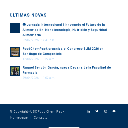
ÚLTIMAS NOVAS
🌍
Jornada Internacional | Innovando el Futuro de la
Alimentación: Nanotecnología, Nutrición y Seguridad
Alimentaria
02/07/2026 - 12:49 p.m.
FoodChemPack organiza el Congreso SLIM 2026 en
Santiago de Compostela
17/06/2026 - 11:22 a.m.
Raquel Sendón García, nueva Decana de la Facultad de
Farmacia
29/04/2026 - 11:02 a.m.
© Copyright - USC Food Chem Pack
Homepage
Contacto