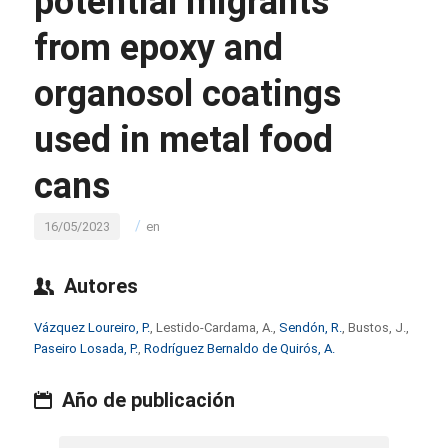
potential migrants
from epoxy and
organosol coatings
used in metal food
cans
/
16/05/2023
en
Autores
Vázquez Loureiro, P.
, Lestido-Cardama, A.,
Sendón, R.
, Bustos, J.,
Paseiro Losada, P.
,
Rodríguez Bernaldo de Quirós, A.
Año de publicación