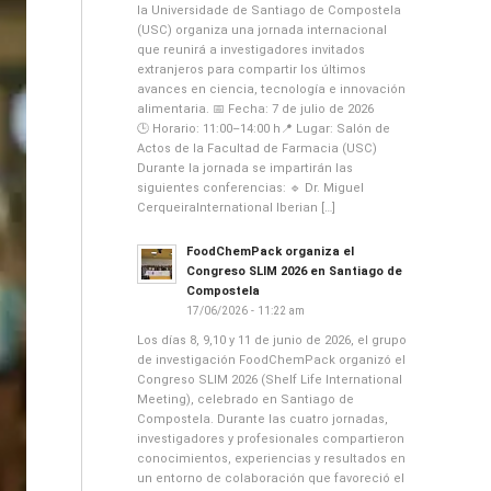
la Universidade de Santiago de Compostela
(USC) organiza una jornada internacional
que reunirá a investigadores invitados
extranjeros para compartir los últimos
avances en ciencia, tecnología e innovación
alimentaria. 📅 Fecha: 7 de julio de 2026
🕒 Horario: 11:00–14:00 h📍 Lugar: Salón de
Actos de la Facultad de Farmacia (USC)
Durante la jornada se impartirán las
siguientes conferencias: 🔹 Dr. Miguel
CerqueiraInternational Iberian […]
FoodChemPack organiza el
Congreso SLIM 2026 en Santiago de
Compostela
17/06/2026 - 11:22 am
Los días 8, 9,10 y 11 de junio de 2026, el grupo
de investigación FoodChemPack organizó el
Congreso SLIM 2026 (Shelf Life International
Meeting), celebrado en Santiago de
Compostela. Durante las cuatro jornadas,
investigadores y profesionales compartieron
conocimientos, experiencias y resultados en
un entorno de colaboración que favoreció el