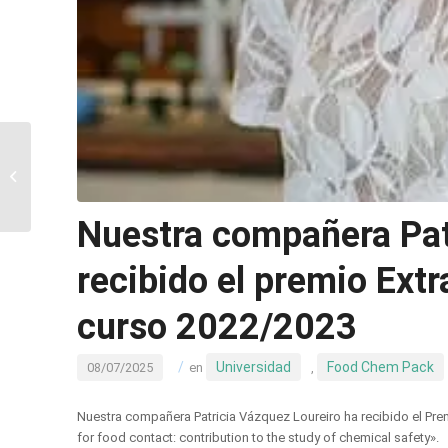
8th International
Symposium on Food
Packaging (Dubrovnik,
Croacia)
Nuestra compañera Pat
recibido el premio Extr
curso 2022/2023
/
Universidad
Food Chem Pack
08/07/2025
en
,
Nuestra compañera Patricia Vázquez Loureiro ha recibido el Pre
for food contact: contribution to the study of chemical safety».