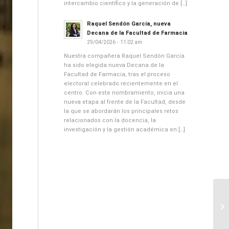
intercambio científico y la generación de […]
Raquel Sendón García, nueva
Decana de la Facultad de Farmacia
29/04/2026 - 11:02 am
Nuestra compañera Raquel Sendón García
ha sido elegida nueva Decana de la
Facultad de Farmacia, tras el proceso
electoral celebrado recientemente en el
centro. Con este nombramiento, inicia una
nueva etapa al frente de la Facultad, desde
la que se abordarán los principales retos
relacionados con la docencia, la
investigación y la gestión académica en […]