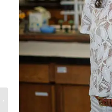
8th International
Symposium on Food
Packaging (Dubrovnik,
Croacia)