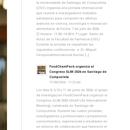
la Universidade de Santiago de Compostela
(USC) organiza una jornada internacional
que reunirá a investigadores invitados
extranjeros para compartir los últimos
avances en ciencia, tecnología e innovación
alimentaria. 📅 Fecha: 7 de julio de 2026
🕒 Horario: 11:00–14:00 h📍 Lugar: Salón de
Actos de la Facultad de Farmacia (USC)
Durante la jornada se impartirán las
siguientes conferencias: 🔹 Dr. Miguel
CerqueiraInternational Iberian […]
FoodChemPack organiza el
Congreso SLIM 2026 en Santiago de
Compostela
17/06/2026 - 11:22 am
Los días 8, 9,10 y 11 de junio de 2026, el grupo
de investigación FoodChemPack organizó el
Congreso SLIM 2026 (Shelf Life International
Meeting), celebrado en Santiago de
Compostela. Durante las cuatro jornadas,
investigadores y profesionales compartieron
conocimientos, experiencias y resultados en
un entorno de colaboración que favoreció el