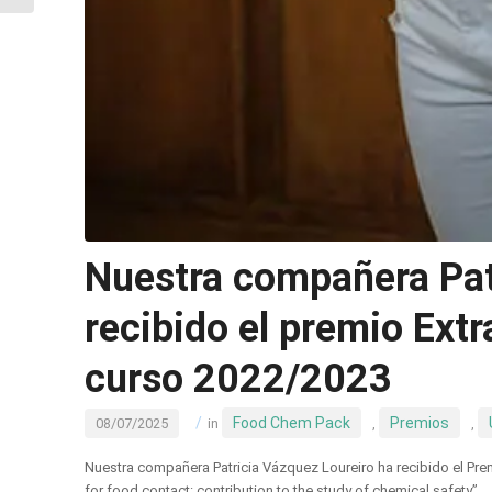
Nuestra compañera Pat
recibido el premio Extr
curso 2022/2023
/
Food Chem Pack
Premios
08/07/2025
in
,
,
Nuestra compañera Patricia Vázquez Loureiro ha recibido el Pre
for food contact: contribution to the study of chemical safety”.