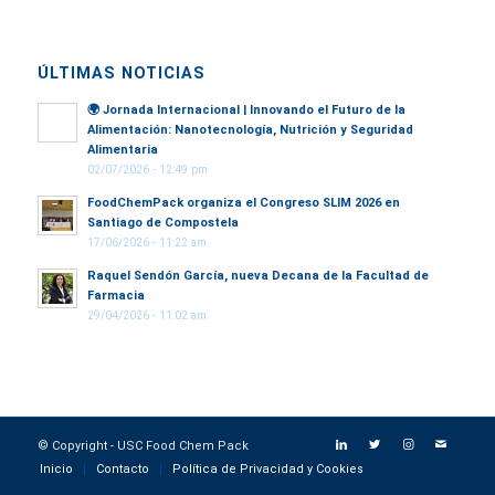
ÚLTIMAS NOTICIAS
🌍
Jornada Internacional | Innovando el Futuro de la
Alimentación: Nanotecnología, Nutrición y Seguridad
Alimentaria
02/07/2026 - 12:49 pm
FoodChemPack organiza el Congreso SLIM 2026 en
Santiago de Compostela
17/06/2026 - 11:22 am
Raquel Sendón García, nueva Decana de la Facultad de
Farmacia
29/04/2026 - 11:02 am
© Copyright - USC Food Chem Pack
Inicio
Contacto
Política de Privacidad y Cookies