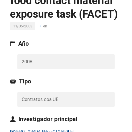
food contact material
exposure task (FACET)
/
11/05/2008
en
Año
2008
Tipo
Contratos coa UE
Investigador principal
PASEIRO LOSADA, PERFECTO MIGUEL