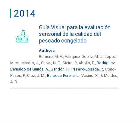
2014
Guía Visual para la evaluación
sensorial de la calidad del
pescado congelado
Authors:
Romero, M. A., Vázquez-Odériz, M. L., López,
M. M., Maroto, J., Calvar, N. E., Sieiro, P., Abollo, E.,
Rodríguez-
Bernaldo de Quirós, A.
,
Sendón, R.
,
Paseiro-Losada, P.
, Otero-
Pazos, P., Cruz, J. M.,
Barbosa-Pereira, L.
, Vecino, X., & Moldes,
A. B.