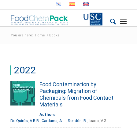
You are here:
Home
/
Books
2022
Food Contamination by
Packaging: Migration of
Chemicals from Food Contact
Materials
Authors:
De Quirós, A.R.B.
,
Cardama, A.L.
,
Sendón, R.
, Ibarra, V.G