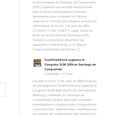
la Universidade de Santiago de Compostela
(USC) organiza una jornada internacional
que reunirá a investigadores invitados
extranjeros para compartir los últimos
avances en ciencia, tecnología e innovación
alimentaria. 📅 Fecha: 7 de julio de 2026
🕒 Horario: 11:00–14:00 h📍 Lugar: Salón de
Actos de la Facultad de Farmacia (USC)
Durante la jornada se impartirán las
siguientes conferencias: 🔹 Dr. Miguel
CerqueiraInternational Iberian […]
FoodChemPack organiza el
Congreso SLIM 2026 en Santiago de
Compostela
17/06/2026 - 11:22 am
Los días 8, 9,10 y 11 de junio de 2026, el grupo
de investigación FoodChemPack organizó el
Congreso SLIM 2026 (Shelf Life International
Meeting), celebrado en Santiago de
Compostela. Durante las cuatro jornadas,
investigadores y profesionales compartieron
conocimientos, experiencias y resultados en
un entorno de colaboración que favoreció el