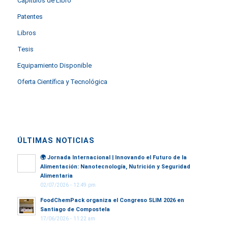
Capítulos de Libro
Patentes
Libros
Tesis
Equipamiento Disponible
Oferta Científica y Tecnológica
ÚLTIMAS NOTICIAS
🌍
Jornada Internacional | Innovando el Futuro de la
Alimentación: Nanotecnología, Nutrición y Seguridad
Alimentaria
02/07/2026 - 12:49 pm
FoodChemPack organiza el Congreso SLIM 2026 en
Santiago de Compostela
17/06/2026 - 11:22 am