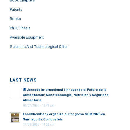
Book Chapters
Patents
Books
Ph.D. Thesis
Available Equipment
Scientific And Technological Offer
LAST NEWS
🌍
Jornada Internacional | Innovando el Futuro de la
Alimentación: Nanotecnología, Nutrición y Seguridad
Alimentaria
02/07/2026 - 12:49 pm
FoodChemPack organiza el Congreso SLIM 2026 en
Santiago de Compostela
17/06/2026 - 11:22 am