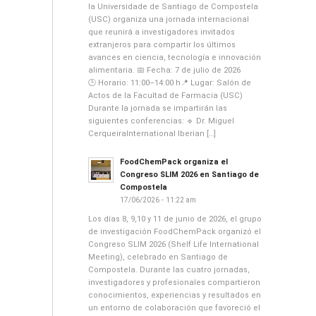
la Universidade de Santiago de Compostela
(USC) organiza una jornada internacional
que reunirá a investigadores invitados
extranjeros para compartir los últimos
avances en ciencia, tecnología e innovación
alimentaria. 📅 Fecha: 7 de julio de 2026
🕒 Horario: 11:00–14:00 h📍 Lugar: Salón de
Actos de la Facultad de Farmacia (USC)
Durante la jornada se impartirán las
siguientes conferencias: 🔹 Dr. Miguel
CerqueiraInternational Iberian […]
FoodChemPack organiza el
Congreso SLIM 2026 en Santiago de
Compostela
17/06/2026 - 11:22 am
Los días 8, 9,10 y 11 de junio de 2026, el grupo
de investigación FoodChemPack organizó el
Congreso SLIM 2026 (Shelf Life International
Meeting), celebrado en Santiago de
Compostela. Durante las cuatro jornadas,
investigadores y profesionales compartieron
conocimientos, experiencias y resultados en
un entorno de colaboración que favoreció el