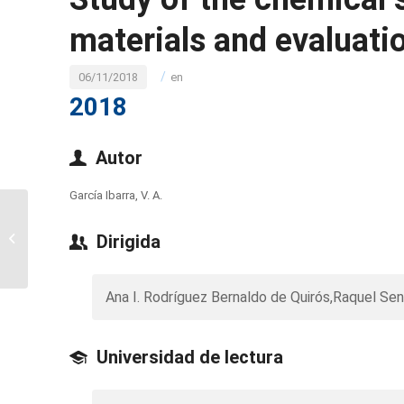
materials and evaluati
/
06/11/2018
en
2018
Autor
García Ibarra, V. A.
Printing inks for food
packaging: study of the
Dirigida
key parameters in the
migration...
Ana I. Rodríguez Bernaldo de Quirós,Raquel Sen
Universidad de lectura