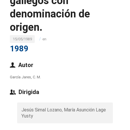
gallegos con
denominación de
origen.
/
15/05/1989
en
1989
Autor
García Jares, C. M.
Dirigida
Jesús Simal Lozano, María Asunción Lage
Yusty