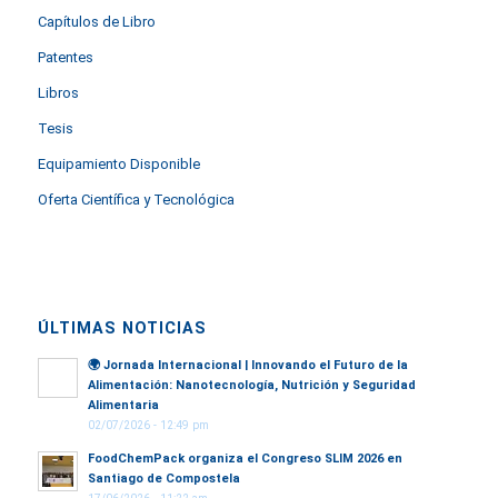
Capítulos de Libro
Patentes
Libros
Tesis
Equipamiento Disponible
Oferta Científica y Tecnológica
ÚLTIMAS NOTICIAS
🌍
Jornada Internacional | Innovando el Futuro de la
Alimentación: Nanotecnología, Nutrición y Seguridad
Alimentaria
02/07/2026 - 12:49 pm
FoodChemPack organiza el Congreso SLIM 2026 en
Santiago de Compostela