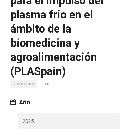
para el impulso del
plasma frio en el
ámbito de la
biomedicina y
agroalimentación
(PLASpain)
/
27/01/2026
en
Año
2025