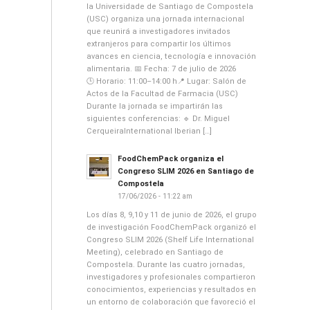
la Universidade de Santiago de Compostela
(USC) organiza una jornada internacional
que reunirá a investigadores invitados
extranjeros para compartir los últimos
avances en ciencia, tecnología e innovación
alimentaria. 📅 Fecha: 7 de julio de 2026
🕒 Horario: 11:00–14:00 h📍 Lugar: Salón de
Actos de la Facultad de Farmacia (USC)
Durante la jornada se impartirán las
siguientes conferencias: 🔹 Dr. Miguel
CerqueiraInternational Iberian […]
FoodChemPack organiza el
Congreso SLIM 2026 en Santiago de
Compostela
17/06/2026 - 11:22 am
Los días 8, 9,10 y 11 de junio de 2026, el grupo
de investigación FoodChemPack organizó el
Congreso SLIM 2026 (Shelf Life International
Meeting), celebrado en Santiago de
Compostela. Durante las cuatro jornadas,
investigadores y profesionales compartieron
conocimientos, experiencias y resultados en
un entorno de colaboración que favoreció el