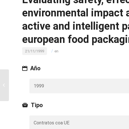
environmental impact 
active and intelligent
european food packagi
/
21/11/1999
en
Año
Estudio de la
composición de
1999
conservas de erizo de
mar Paracentrotus
lividus...
Tipo
Contratos coa UE