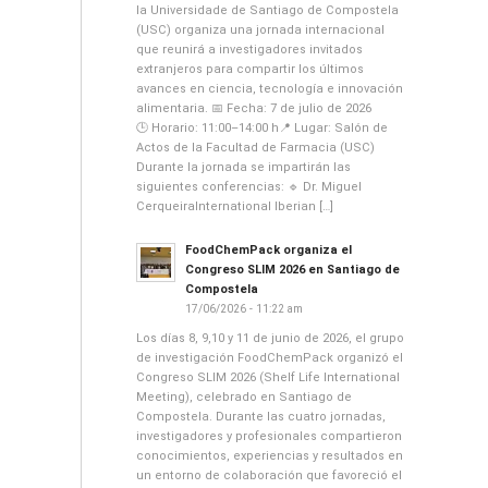
la Universidade de Santiago de Compostela
(USC) organiza una jornada internacional
que reunirá a investigadores invitados
extranjeros para compartir los últimos
avances en ciencia, tecnología e innovación
alimentaria. 📅 Fecha: 7 de julio de 2026
🕒 Horario: 11:00–14:00 h📍 Lugar: Salón de
Actos de la Facultad de Farmacia (USC)
Durante la jornada se impartirán las
siguientes conferencias: 🔹 Dr. Miguel
CerqueiraInternational Iberian […]
FoodChemPack organiza el
Congreso SLIM 2026 en Santiago de
Compostela
17/06/2026 - 11:22 am
Los días 8, 9,10 y 11 de junio de 2026, el grupo
de investigación FoodChemPack organizó el
Congreso SLIM 2026 (Shelf Life International
Meeting), celebrado en Santiago de
Compostela. Durante las cuatro jornadas,
investigadores y profesionales compartieron
conocimientos, experiencias y resultados en
un entorno de colaboración que favoreció el