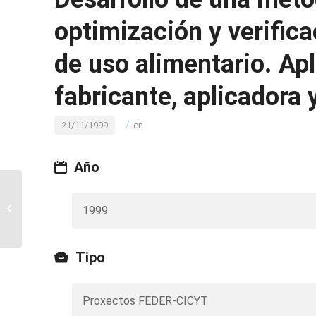
optimización y verifica
de uso alimentario. Apl
fabricante, aplicadora
/
21/11/1999
en
Año
Programme on the
recyclability of food
1999
packaging materials
with respect to food...
Tipo
Proxectos FEDER-CICYT