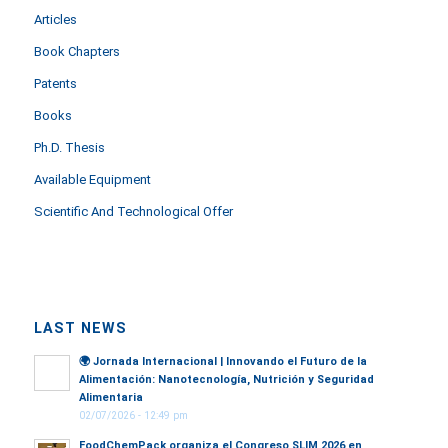
Articles
Book Chapters
Patents
Books
Ph.D. Thesis
Available Equipment
Scientific And Technological Offer
LAST NEWS
🌍
Jornada Internacional | Innovando el Futuro de la
Alimentación: Nanotecnología, Nutrición y Seguridad
Alimentaria
02/07/2026 - 12:49 pm
FoodChemPack organiza el Congreso SLIM 2026 en