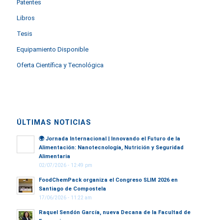
Patentes
Libros
Tesis
Equipamiento Disponible
Oferta Científica y Tecnológica
ÚLTIMAS NOTICIAS
🌍
Jornada Internacional | Innovando el Futuro de la
Alimentación: Nanotecnología, Nutrición y Seguridad
Alimentaria
02/07/2026 - 12:49 pm
FoodChemPack organiza el Congreso SLIM 2026 en
Santiago de Compostela
17/06/2026 - 11:22 am
Raquel Sendón García, nueva Decana de la Facultad de