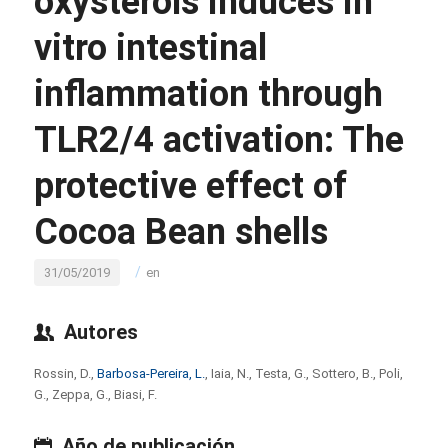
oxysterols induces in
vitro intestinal
inflammation through
TLR2/4 activation: The
protective effect of
Cocoa Bean shells
/
31/05/2019
en
Autores
Rossin, D.,
Barbosa-Pereira, L.
, Iaia, N., Testa, G., Sottero, B., Poli,
G., Zeppa, G., Biasi, F.
Año de publicación