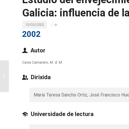
Galicia: influencia de 
/
15/05/2002
in
2002
Autor
Cavia Camarero, M. d. M.
Estudio de la
composición del erizo
Dirixida
de mar Paracentrotus
Lividus Lmk.,
modificaciones...
María Teresa Sancho Ortiz, José Francisco Hui
Universidade de lectura