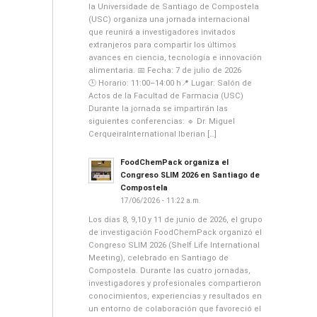
la Universidade de Santiago de Compostela
(USC) organiza una jornada internacional
que reunirá a investigadores invitados
extranjeros para compartir los últimos
avances en ciencia, tecnología e innovación
alimentaria. 📅 Fecha: 7 de julio de 2026
🕒 Horario: 11:00–14:00 h📍 Lugar: Salón de
Actos de la Facultad de Farmacia (USC)
Durante la jornada se impartirán las
siguientes conferencias: 🔹 Dr. Miguel
CerqueiraInternational Iberian […]
FoodChemPack organiza el
Congreso SLIM 2026 en Santiago de
Compostela
17/06/2026 - 11:22 a.m.
Los días 8, 9,10 y 11 de junio de 2026, el grupo
de investigación FoodChemPack organizó el
Congreso SLIM 2026 (Shelf Life International
Meeting), celebrado en Santiago de
Compostela. Durante las cuatro jornadas,
investigadores y profesionales compartieron
conocimientos, experiencias y resultados en
un entorno de colaboración que favoreció el