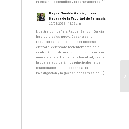
intercambio científico y la generación de […]
Raquel Sendón García, nueva
Decana de la Facultad de Farmacia
29/04/2026 - 11:02 a.m.
Nuestra compañera Raquel Sendón García
ha sido elegida nueva Decana de la
Facultad de Farmacia, tras el proceso
electoral celebrado recientemente en el
centro. Con este nombramiento, inicia una
nueva etapa al frente de la Facultad, desde
la que se abordarán los principales retos
relacionados con la docencia, la
investigación y la gestión académica en […]