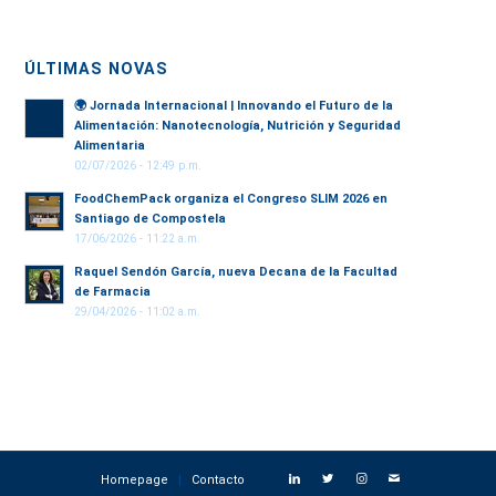
ÚLTIMAS NOVAS
🌍
Jornada Internacional | Innovando el Futuro de la
Alimentación: Nanotecnología, Nutrición y Seguridad
Alimentaria
02/07/2026 - 12:49 p.m.
FoodChemPack organiza el Congreso SLIM 2026 en
Santiago de Compostela
17/06/2026 - 11:22 a.m.
Raquel Sendón García, nueva Decana de la Facultad
de Farmacia
29/04/2026 - 11:02 a.m.
Homepage
Contacto