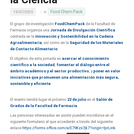
/
Food Chem Pack
15/07/2025
in
El grupo de investigación
FoodChemPack
de la Facultad de
Farmacia organiza una
Jornada de Divulgación Científica
centrada en la
Innovación y Sostenibilidad en la Cadena
Agroalimentaria
, así como en la
Seguridad de los Materiales
de Contacto Alimentario
.
El objetivo de esta jornada es
acercar el conocimiento
científico a la sociedad
,
fomentar el diálogo entre el
ámbito académico y el sector productivo
, y
poner en valor
iniciativas que promueven una alimentación más segura,
sostenible y eficiente
.
El evento tendrá lugar el próximo
22 de julio
en el
Salón de
Grados de la Facultad de Farmacia
.
Las personas interesadas en asistir pueden inscribirse en el
siguiente formulario al que accederán a través del siguiente
enlace
https://forms.office.com/e/E79Kzx7jk7?origin=lprLink
.