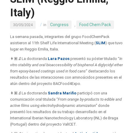
Italy)
/
Congress
Food Chem Pack
30/05/2024
in
,
La semana pasada, integrantes del grupo FoodChemPack
asistieron al 11th Shelf Life International Meeting (
SLIM
) que tuvo
lugar en Reggio Emilia, Italia.
👩🏽‍🔬La doctoranda
Lara Pazos
presentó su póster titulado “
In
vitro stability and oral bioaccessibility of bisphenol A diglycidyl ether
from epoxy-based coatings used in food cans
” destacando los
resultados de las interacciones con aminoácidos presentes en el
atún dentro del proyecto BACFood4Expo.
👩🏽‍🔬La doctoranda
Sandra Mariño
participó con una
comunicación oral titulada “
From orange by-products to edible and
active films using electrohydrodynamic atomization”
donde
presentó los resultados de su trabajo desarrollado en el
International Iberian Nanotechnology Laboratory (INL) de Braga
(Portugal) dentro del proyecto ValICET.