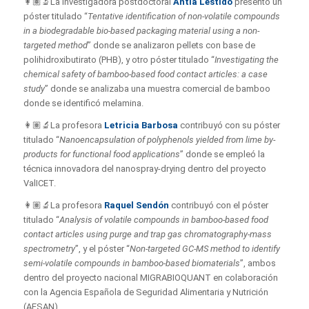
👩🏽‍🔬La investigadora postdoctoral
Antía Lestido
presentó un
póster titulado “
Tentative identification of non-volatile compounds
in a biodegradable bio-based packaging material using a non-
targeted method
” donde se analizaron pellets con base de
polihidroxibutirato (PHB), y otro póster titulado “
Investigating the
chemical safety of bamboo-based food contact articles: a case
study
” donde se analizaba una muestra comercial de bamboo
donde se identificó melamina.
👩🏽‍🔬La profesora
Letricia Barbosa
contribuyó con su póster
titulado “
Nanoencapsulation of polyphenols yielded from lime by-
products for functional food applications
” donde se empleó la
técnica innovadora del nanospray-drying dentro del proyecto
ValICET.
👩🏽‍🔬La profesora
Raquel Sendón
contribuyó con el póster
titulado “
Analysis of volatile compounds in bamboo-based food
contact articles using purge and trap gas chromatography-mass
spectrometry
”, y el póster “
Non-targeted GC-MS method to identify
semi-volatile compounds in bamboo-based biomaterials
”, ambos
dentro del proyecto nacional MIGRABIOQUANT en colaboración
con la Agencia Española de Seguridad Alimentaria y Nutrición
(AESAN).