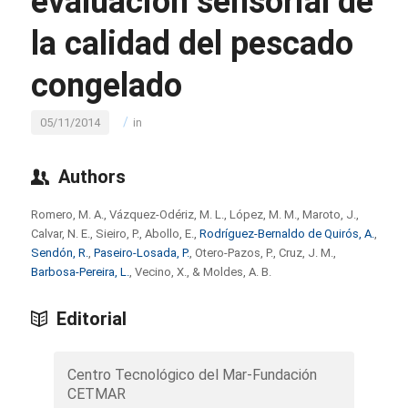
evaluación sensorial de
la calidad del pescado
congelado
/
05/11/2014
in
Authors
Romero, M. A., Vázquez-Odériz, M. L., López, M. M., Maroto, J.,
Calvar, N. E., Sieiro, P., Abollo, E.,
Rodríguez-Bernaldo de Quirós, A.
,
Sendón, R.
,
Paseiro-Losada, P.
, Otero-Pazos, P., Cruz, J. M.,
Barbosa-Pereira, L.
, Vecino, X., & Moldes, A. B.
Editorial
Centro Tecnológico del Mar-Fundación
CETMAR