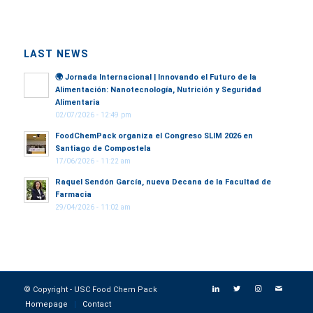
LAST NEWS
🌍
Jornada Internacional | Innovando el Futuro de la
Alimentación: Nanotecnología, Nutrición y Seguridad
Alimentaria
02/07/2026 - 12:49 pm
FoodChemPack organiza el Congreso SLIM 2026 en
Santiago de Compostela
17/06/2026 - 11:22 am
Raquel Sendón García, nueva Decana de la Facultad de
Farmacia
29/04/2026 - 11:02 am
© Copyright - USC Food Chem Pack
Homepage
Contact