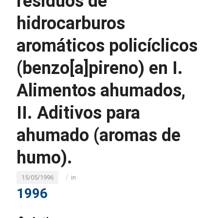
residuos de
hidrocarburos
aromáticos policíclicos
(benzo[a]pireno) en I.
Alimentos ahumados,
II. Aditivos para
ahumado (aromas de
humo).
/
15/05/1996
in
1996