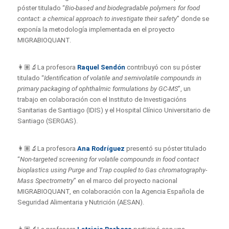
póster titulado “
Bio-based and biodegradable polymers for food
contact: a chemical approach to investigate their safety
” donde se
exponía la metodología implementada en el proyecto
MIGRABIOQUANT.
👩🏽‍🔬La profesora
Raquel Sendón
contribuyó con su póster
titulado “
Identification of volatile and semivolatile compounds in
primary packaging of ophthalmic formulations by GC-MS
”, un
trabajo en colaboración con el Instituto de Investigacións
Sanitarias de Santiago (IDIS) y el Hospital Clínico Universitario de
Santiago (SERGAS).
👩🏽‍🔬La profesora
Ana Rodríguez
presentó su póster titulado
“
Non-targeted screening for volatile compounds in food contact
bioplastics using Purge and Trap coupled to Gas chromatography-
Mass Spectrometry
” en el marco del proyecto nacional
MIGRABIOQUANT, en colaboración con la Agencia Española de
Seguridad Alimentaria y Nutrición (AESAN).