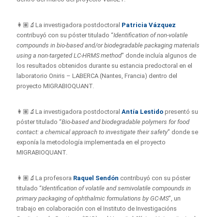
👩🏽‍🔬La investigadora postdoctoral
Patricia Vázquez
contribuyó con su póster titulado “
Identification of non-volatile
compounds in bio-based and/or biodegradable packaging materials
using a non-targeted LC-HRMS method
” donde incluía algunos de
los resultados obtenidos durante su estancia predoctoral en el
laboratorio Oniris – LABERCA (Nantes, Francia) dentro del
proyecto MIGRABIOQUANT.
👩🏽‍🔬La investigadora postdoctoral
Antía Lestido
presentó su
póster titulado “
Bio-based and biodegradable polymers for food
contact: a chemical approach to investigate their safety
” donde se
exponía la metodología implementada en el proyecto
MIGRABIOQUANT.
👩🏽‍🔬La profesora
Raquel Sendón
contribuyó con su póster
titulado “
Identification of volatile and semivolatile compounds in
primary packaging of ophthalmic formulations by GC-MS
”, un
trabajo en colaboración con el Instituto de Investigacións