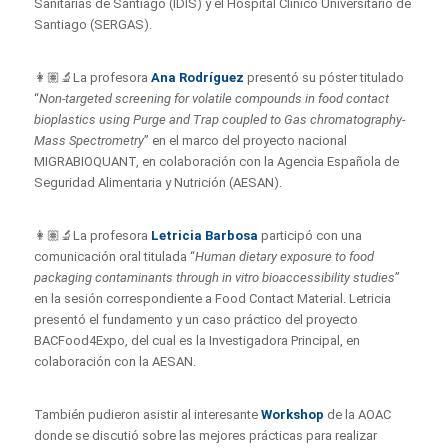
Sanitarias de Santiago (IDIS) y el Hospital Clínico Universitario de
Santiago (SERGAS).
👩🏽‍🔬La profesora
Ana Rodríguez
presentó su póster titulado
“
Non-targeted screening for volatile compounds in food contact
bioplastics using Purge and Trap coupled to Gas chromatography-
Mass Spectrometry
” en el marco del proyecto nacional
MIGRABIOQUANT, en colaboración con la Agencia Española de
Seguridad Alimentaria y Nutrición (AESAN).
👩🏽‍🔬La profesora
Letricia Barbosa
participó con una
comunicación oral titulada “
Human dietary exposure to food
packaging contaminants through in vitro bioaccessibility studies
”
en la sesión correspondiente a Food Contact Material. Letricia
presentó el fundamento y un caso práctico del proyecto
BACFood4Expo, del cual es la Investigadora Principal, en
colaboración con la AESAN.
También pudieron asistir al interesante
Workshop
de la AOAC
donde se discutió sobre las mejores prácticas para realizar