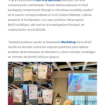
👩🏽‍🔬La profesora
Letricia Barbosa
participó con una
comunicación oral titulada “
Human dietary exposure to food
packaging contaminants through in vitro bioaccessibility studies
”
en la sesión correspondiente a Food Contact Material. Letricia
presentó el fundamento y un caso práctico del proyecto
BACFood4Expo, del cual es la Investigadora Principal, en
colaboración con la AESAN.
También pudieron asistir al interesante
Workshop
de la AOAC
donde se discutió sobre las mejores prácticas para realizar
pruebas de bioensayos de alimentos y otras mezclas complejas
en formato de World-Café por grupos.