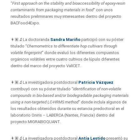
“
First approach on the stability and bioaccessibility of epoxy-resin
contaminants from packaging materials in food
” con unos
resultados preliminares muy interesantes dentro del proyecto
BACFood4Expo.
👩🏽‍🔬La doctoranda
Sandra Mariño
participó con su póster
titulado “
Chemometrics to differentiate hop cultivars through
volatile fingerprint
” donde evaluó los diferentes compuestos
orgánicos volátiles entre cuatro cultivos de lúpulo diferentes
dentro del marco del proyecto ValICET.
👩🏽‍🔬La investigadora postdoctoral
Patricia Vázquez
contribuyó con su póster titulado “
Identification of non-volatile
compounds in bio-based and/or biodegradable packaging materials
using a non-targeted LC-HRMS method
” donde incluía algunos de
los resultados obtenidos durante su estancia predoctoral en el
laboratorio Oniris – LABERCA (Nantes, Francia) dentro del
proyecto MIGRABIOQUANT.
👩🏽‍🔬La investigadora postdoctoral
Antía Lestido
presentó su