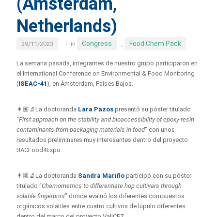
(Ámsterdam,
Netherlands)
/
Congress
Food Chem Pack
29/11/2023
in
,
La semana pasada, integrantes de nuestro grupo participaron en
el International Conference on Environmental & Food Monitoring
(
ISEAC-41
), en Ámsterdam, Países Bajos.
👩🏽‍🔬La doctoranda
Lara Pazos
presentó su póster titulado
“
First approach on the stability and bioaccessibility of epoxy-resin
contaminants from packaging materials in food
” con unos
resultados preliminares muy interesantes dentro del proyecto
BACFood4Expo.
👩🏽‍🔬La doctoranda
Sandra Mariño
participó con su póster
titulado “
Chemometrics to differentiate hop cultivars through
volatile fingerprint
” donde evaluó los diferentes compuestos
orgánicos volátiles entre cuatro cultivos de lúpulo diferentes
dentro del marco del proyecto ValICET.