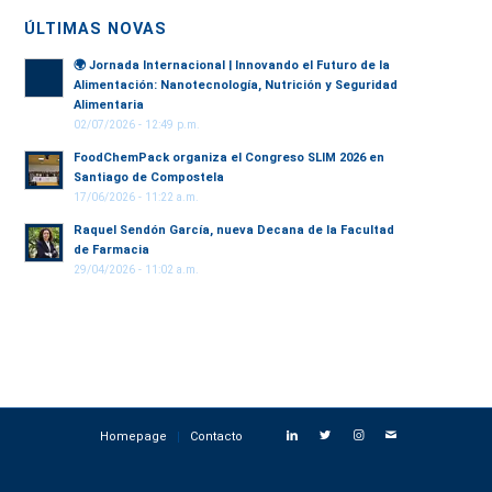
ÚLTIMAS NOVAS
🌍
Jornada Internacional | Innovando el Futuro de la
Alimentación: Nanotecnología, Nutrición y Seguridad
Alimentaria
02/07/2026 - 12:49 p.m.
FoodChemPack organiza el Congreso SLIM 2026 en
Santiago de Compostela
17/06/2026 - 11:22 a.m.
Raquel Sendón García, nueva Decana de la Facultad
de Farmacia
29/04/2026 - 11:02 a.m.
Homepage
Contacto