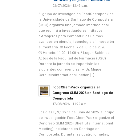
Nutrición y Seguridad Alimentaria
02/07/2026 - 12:49 p.m.
El grupo de investigación FoodChempack de
la Universidade de Santiago de Compostela
(USC) organiza una jornada internacional
que reunirá a investigadores invitados
extranjeros para compartir los últimos
avances en ciencia, tecnología e innovación
alimentaria. 📅 Fecha: 7 de julio de 2026
🕒 Horario: 11:00–14:00 h📍 Lugar: Salón de
Actos de la Facultad de Farmacia (USC)
Durante la jornada se impartirán las
siguientes conferencias: 🔹 Dr. Miguel
CerqueiraInternational Iberian […]
FoodChemPack organiza el
Congreso SLIM 2026 en Santiago de
Compostela
17/06/2026 - 11:22 a.m.
Los días 8, 9,10 y 11 de junio de 2026, el grupo
de investigación FoodChemPack organizó el
Congreso SLIM 2026 (Shelf Life International
Meeting), celebrado en Santiago de
Compostela. Durante las cuatro jornadas,