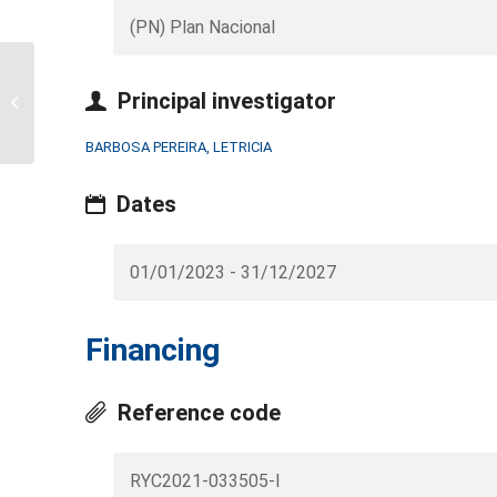
(PN) Plan Nacional
Chemical safety of bio-
based and/or
Principal investigator
biodegradable plastics
for food contact....
BARBOSA PEREIRA, LETRICIA
Dates
01/01/2023 - 31/12/2027
Financing
Reference code
RYC2021-033505-I