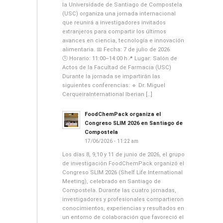
la Universidade de Santiago de Compostela
(USC) organiza una jornada internacional
que reunirá a investigadores invitados
extranjeros para compartir los últimos
avances en ciencia, tecnología e innovación
alimentaria. 📅 Fecha: 7 de julio de 2026
🕒 Horario: 11:00–14:00 h📍 Lugar: Salón de
Actos de la Facultad de Farmacia (USC)
Durante la jornada se impartirán las
siguientes conferencias: 🔹 Dr. Miguel
CerqueiraInternational Iberian […]
FoodChemPack organiza el
Congreso SLIM 2026 en Santiago de
Compostela
17/06/2026 - 11:22 am
Los días 8, 9,10 y 11 de junio de 2026, el grupo
de investigación FoodChemPack organizó el
Congreso SLIM 2026 (Shelf Life International
Meeting), celebrado en Santiago de
Compostela. Durante las cuatro jornadas,
investigadores y profesionales compartieron
conocimientos, experiencias y resultados en
un entorno de colaboración que favoreció el