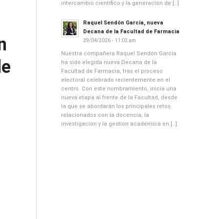
intercambio científico y la generación de […]
Raquel Sendón García, nueva
Decana de la Facultad de Farmacia
n
29/04/2026 - 11:02 am
Nuestra compañera Raquel Sendón García
de
ha sido elegida nueva Decana de la
Facultad de Farmacia, tras el proceso
electoral celebrado recientemente en el
centro. Con este nombramiento, inicia una
nueva etapa al frente de la Facultad, desde
la que se abordarán los principales retos
relacionados con la docencia, la
investigación y la gestión académica en […]