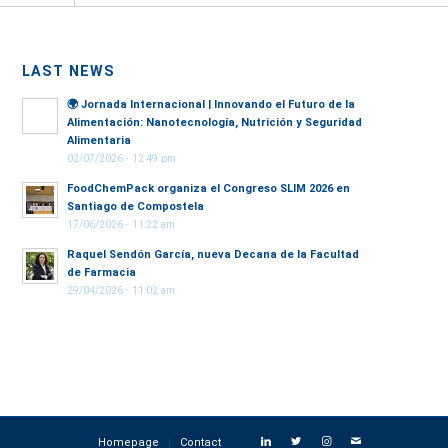
LAST NEWS
🌍
Jornada Internacional | Innovando el Futuro de la
Alimentación: Nanotecnología, Nutrición y Seguridad
Alimentaria
02/07/2026 - 12:49 pm
FoodChemPack organiza el Congreso SLIM 2026 en
Santiago de Compostela
17/06/2026 - 11:22 am
Raquel Sendón García, nueva Decana de la Facultad
de Farmacia
29/04/2026 - 11:02 am
Homepage
Contact