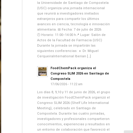
la Universidade de Santiago de Compostela
(USC) organiza una jornada internacional
que reunirá a investigadores invitados
extranjeros para compartir los últimos
avances en ciencia, tecnología e innovación
alimentaria. 📅 Fecha: 7 de julio de 2026
🕒 Horario: 11:00–14:00 h📍 Lugar: Salón de
Actos de la Facultad de Farmacia (USC)
Durante la jornada se impartirán las
siguientes conferencias: 🔹 Dr. Miguel
CerqueiraInternational Iberian […]
FoodChemPack organiza el
Congreso SLIM 2026 en Santiago de
Compostela
17/06/2026 - 11:22 am
Los días 8, 9,10 y 11 de junio de 2026, el grupo
de investigación FoodChemPack organizó el
Congreso SLIM 2026 (Shelf Life International
Meeting), celebrado en Santiago de
Compostela. Durante las cuatro jornadas,
investigadores y profesionales compartieron
conocimientos, experiencias y resultados en
un entorno de colaboración que favoreció el